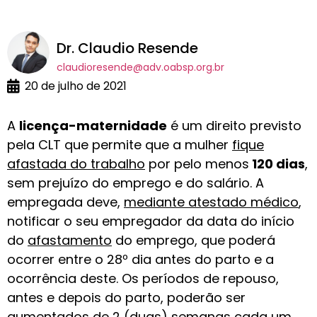
Dr. Claudio Resende
claudioresende@adv.oabsp.org.br
20 de julho de 2021
A
licença-maternidade
é um direito previsto
pela CLT que permite que a mulher
fique
afastada do trabalho
por pelo menos
120 dias
,
sem prejuízo do emprego e do salário. A
empregada deve,
mediante atestado médico
,
notificar o seu empregador da data do início
do
afastamento
do emprego, que poderá
ocorrer entre o 28º dia antes do parto e a
ocorrência deste. Os períodos de repouso,
antes e depois do parto, poderão ser
aumentados de 2 (duas) semanas cada um,