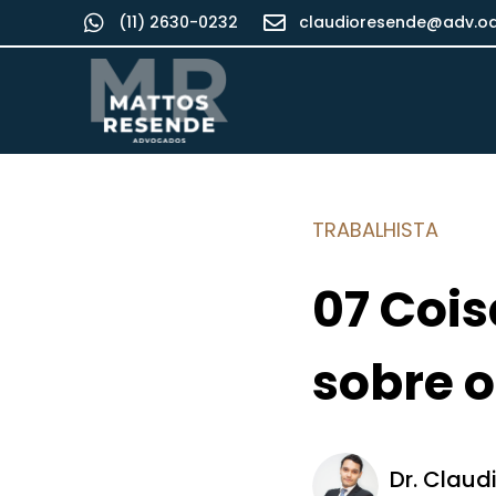
(11) 2630-0232
claudioresende@adv.oa
TRABALHISTA
07 Cois
sobre o
Dr. Claud