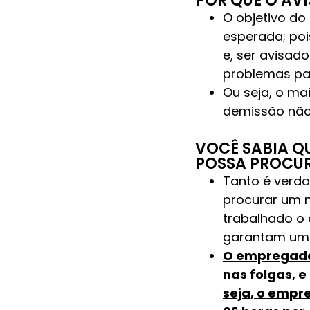
POR QUE O AV
O objetivo d
esperada; po
e, ser avisad
problemas par
Ou seja, o ma
demissão não
VOCÊ SABIA Q
POSSA PROCU
Tanto é verda
procurar um n
trabalhado o
garantam uma 
O empregado 
nas folgas, e
seja, o empr