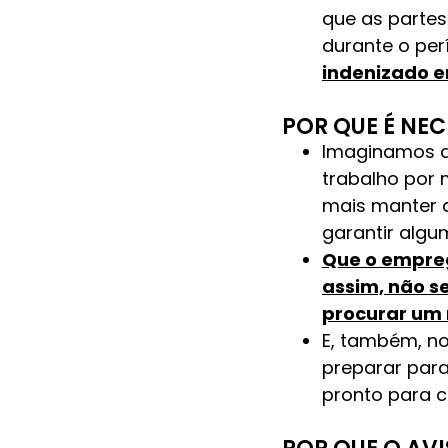
que as parte
durante o per
indenizado e
POR QUE É NE
Imaginamos q
trabalho por
mais manter a
garantir algu
Que o empreg
assim, não s
procurar um 
E, também, n
preparar par
pronto para c