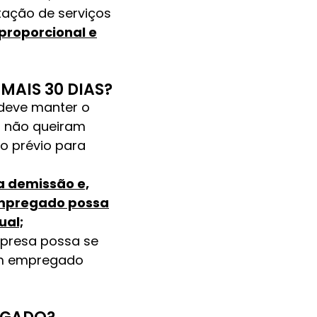
ação de serviços
 proporcional e
MAIS 30 DIAS?
deve manter o
a não queiram
so prévio para
a demissão e,
 empregado possa
ual;
mpresa possa se
um empregado