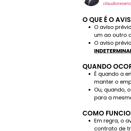
claudioresen
O QUE É O AVI
O aviso prév
um ao outro q
O aviso prévi
INDETERMIN
QUANDO OCORR
É quando a e
manter o empr
Ou, quando, 
para a mesma
COMO FUNCION
Em regra, o a
contrato de 