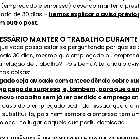
s (empregado e empresa) deverão manter a prest
íodo de 30 dias –
iremos explicar o aviso prévio
m outro post
.
CESSÁRIO MANTER O TRABALHO DURANTE 
ue você possa estar se perguntando por que se 
 mais 30 dias, mesmo que empregado ou empres
 relação de trabalho?! Pois bem. A Lei criou o avi
mas coisas:
ado seja avisado com antecedência sobre su
eja pego de surpresa; e, também, para que o
novo trabalho sem já ter perdido o emprego at
o caso de o empregado pedir demissão, que a e
a substituí-lo, pois nem sempre a empresa tem 
olocar no lugar daquele que pediu demissão.