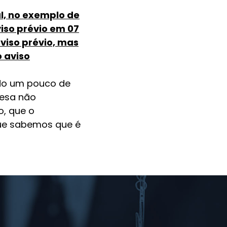
l, no exemplo de
iso prévio em 07
viso prévio, mas
 aviso
gado um pouco de
resa não
, que o
que sabemos que é