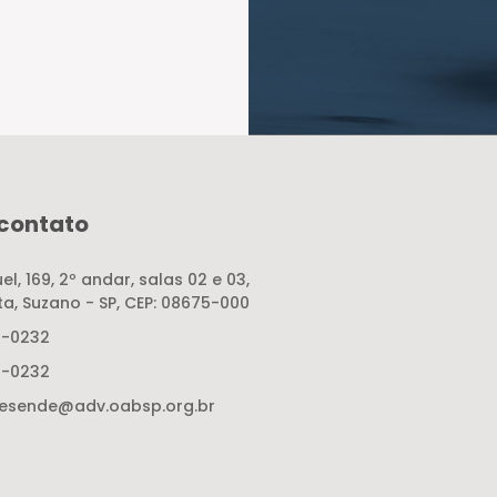
 contato
el, 169, 2º andar, salas 02 e 03,
ta, Suzano - SP, CEP: 08675-000
0-0232
0-0232
resende@adv.oabsp.org.br