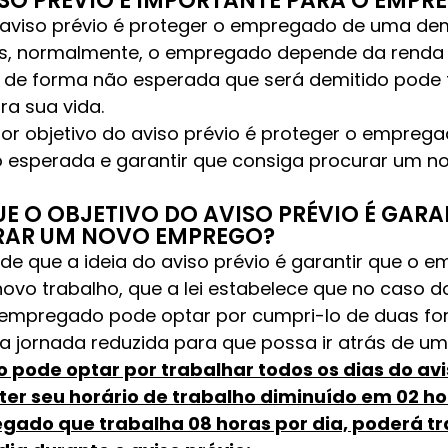
ISO PRÉVIO É IMPORTANTE PARA O EMPR
o aviso prévio é proteger o empregado de uma de
is, normalmente, o empregado depende da renda 
o de forma não esperada que será demitido pode 
a sua vida.
ior objetivo do aviso prévio é proteger o empre
 esperada e garantir que consiga procurar um n
UE O OBJETIVO DO AVISO PRÉVIO É GARA
RAR UM NOVO EMPREGO?
de que a ideia do aviso prévio é garantir que o
ovo trabalho, que a lei estabelece que no caso do
 empregado pode optar por cumpri-lo de duas fo
jornada reduzida para que possa ir atrás de um
pode optar por trabalhar todos os dias do avis
 ter seu horário de trabalho diminuído em 02 ho
egado que trabalha 08 horas por dia, poderá t