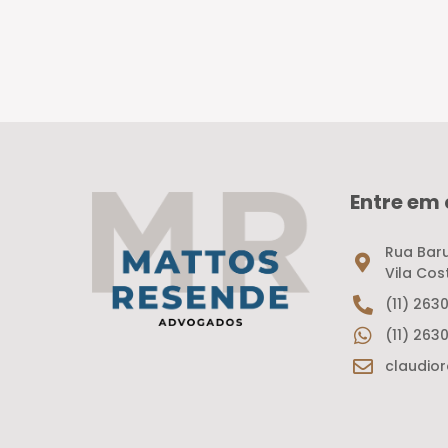
Entre em
Rua Baru
Vila Cos
(11) 263
(11) 263
claudio