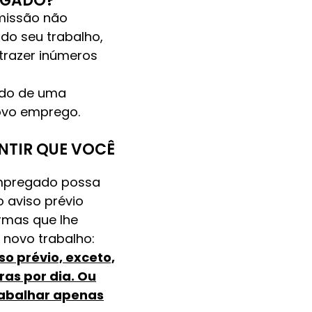
EGADO?
missão não
do seu trabalho,
trazer inúmeros
gado de uma
ovo emprego.
NTIR QUE VOCÊ
 empregado possa
 aviso prévio
rmas que lhe
 novo trabalho:
o prévio, exceto,
ras por dia. Ou
rabalhar apenas