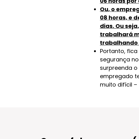
06 horas por 
Ou, o empreg
08 horas, e 
dias. Ou sej
trabalhará m
trabalhando 
Portanto, fic
segurança no
surpreenda o
empregado te
muito difícil