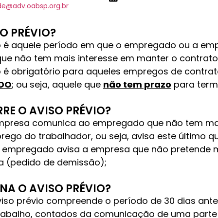
de@adv.oabsp.org.br
SO PRÉVIO?
io é aquele período em que o empregado ou a emp
ue não tem mais interesse em manter o contrato 
o é obrigatório para aqueles empregos de contrat
ADO
; ou seja, aquele que
não tem prazo
para termi
E O AVISO PRÉVIO?
mpresa comunica ao empregado que não tem mai
ego do trabalhador, ou seja, avisa este último qu
o empregado avisa a empresa que não pretende m
 (pedido de demissão);
A O AVISO PRÉVIO?
viso prévio compreende o período de 30 dias ante
trabalho, contados da comunicação de uma parte 