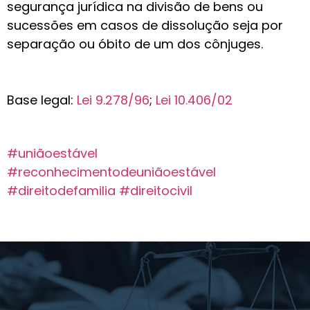
segurança jurídica na divisão de bens ou
sucessões em casos de dissolução seja por
separação ou óbito de um dos cônjuges.
Base legal:
Lei 9.278/96
;
Lei 10.406/02
#uniãoestável
#reconhecimentodeuniãoestável
#direitodefamilia
#direitocivil